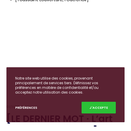
Notre site web utilise des cookies, provenant
principalement de services tiers. Définissez vos
préférences en matière de confidentialité et/ou
acceptez notre utilisation des cookies.
01/11/2024
PRÉFÉRENCES
J'ACCEPTE
[LE DERNIER MOT · L’art
de l’éloge funèbre]