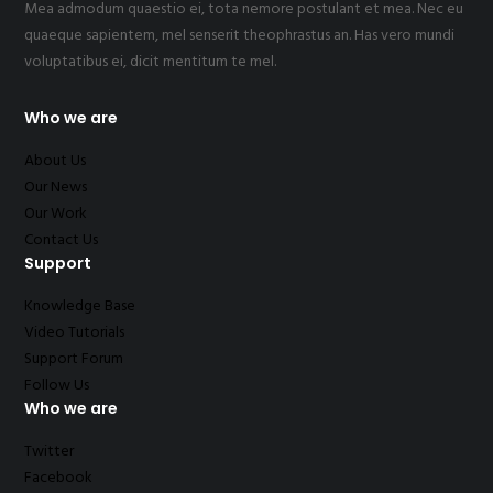
Mea admodum quaestio ei, tota nemore postulant et mea. Nec eu
quaeque sapientem, mel senserit theophrastus an. Has vero mundi
voluptatibus ei, dicit mentitum te mel.
Who we are
About Us
Our News
Our Work
Contact Us
Support
Knowledge Base
Video Tutorials
Support Forum
Follow Us
Who we are
Twitter
Facebook