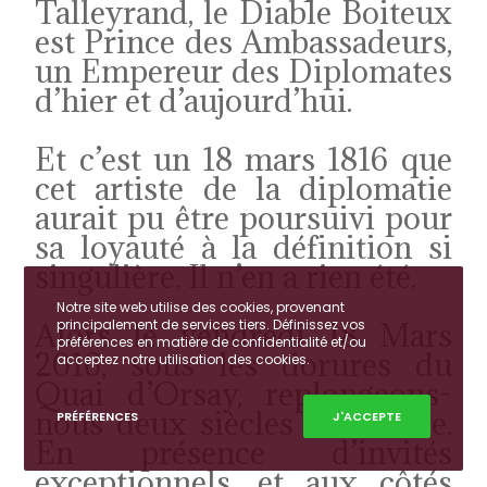
Talleyrand, le Diable Boiteux
est Prince des Ambassadeurs,
un Empereur des Diplomates
d’hier et d’aujourd’hui.
Et c’est un 18 mars 1816 que
cet artiste de la diplomatie
aurait pu être poursuivi pour
sa loyauté à la définition si
singulière. Il n’en a rien été.
Notre site web utilise des cookies, provenant
principalement de services tiers. Définissez vos
Alors le vendredi 18 Mars
préférences en matière de confidentialité et/ou
2016, sous les dorures du
acceptez notre utilisation des cookies.
Quai d’Orsay, replongeons-
nous deux siècles en arrière.
PRÉFÉRENCES
J'ACCEPTE
En présence d’invités
exceptionnels, et aux côtés