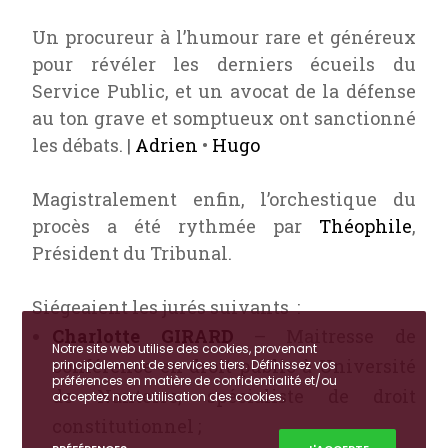
Un procureur à l’humour rare et généreux
pour révéler les derniers écueils du
Service Public, et un avocat de la défense
au ton grave et somptueux ont sanctionné
les débats. |
Adrien
•
Hugo
Magistralement enfin, l’orchestique du
procès a été rythmée par
Théophile
,
Président du Tribunal.
Siégeaient les jurés suivants :
Charlotte GIRARD
– Maitresse de
Notre site web utilise des cookies, provenant
conférence en droit public à
Université
principalement de services tiers. Définissez vos
préférences en matière de confidentialité et/ou
de Nanterre
, spécialiste de droit
acceptez notre utilisation des cookies.
constitutionnel ;