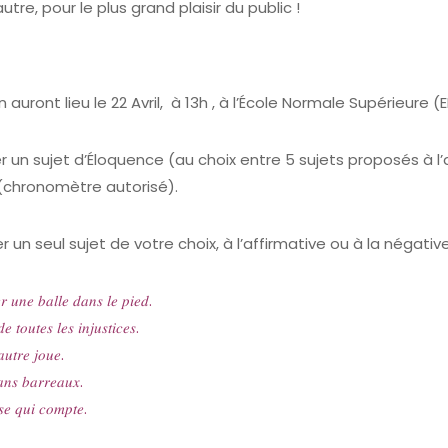
utre, pour le plus grand plaisir du public !
 auront lieu le 22 Avril, à 13h , à l’École Normale Supérieure (
r un sujet d’Éloquence (au choix entre 5 sujets proposés à 
chronomètre autorisé).
r un seul sujet de votre choix, à l’affirmative ou à la négativ
𝑒𝑟 𝑢𝑛𝑒 𝑏𝑎𝑙𝑙𝑒 𝑑𝑎𝑛𝑠 𝑙𝑒 𝑝𝑖𝑒𝑑.
 𝑡𝑜𝑢𝑡𝑒𝑠 𝑙𝑒𝑠 𝑖𝑛𝑗𝑢𝑠𝑡𝑖𝑐𝑒𝑠.
𝑎𝑢𝑡𝑟𝑒 𝑗𝑜𝑢𝑒.
𝑛𝑠 𝑏𝑎𝑟𝑟𝑒𝑎𝑢𝑥.
𝑠𝑒 𝑞𝑢𝑖 𝑐𝑜𝑚𝑝𝑡𝑒.