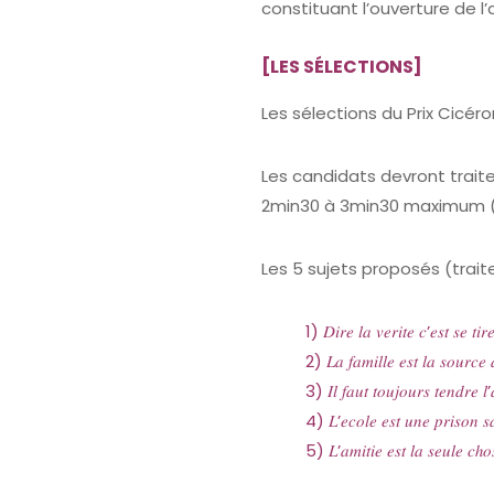
constituant l’ouverture de l’a
[LES SÉLECTIONS]
Les sélections du Prix Cicéron
Les candidats devront traite
2min30 à 3min30 maximum (
Les 5 sujets proposés (traite
1) 𝐷𝑖𝑟𝑒 𝑙𝑎 𝑣𝑒𝑟𝑖𝑡𝑒 𝑐’𝑒𝑠𝑡 𝑠𝑒 𝑡𝑖𝑟
2) 𝐿𝑎 𝑓𝑎𝑚𝑖𝑙𝑙𝑒 𝑒𝑠𝑡 𝑙𝑎 𝑠𝑜𝑢𝑟𝑐𝑒 𝑑
3) 𝐼𝑙 𝑓𝑎𝑢𝑡 𝑡𝑜𝑢𝑗𝑜𝑢𝑟𝑠 𝑡𝑒𝑛𝑑𝑟𝑒 𝑙’
4) 𝐿’𝑒𝑐𝑜𝑙𝑒 𝑒𝑠𝑡 𝑢𝑛𝑒 𝑝𝑟𝑖𝑠𝑜𝑛 𝑠
5) 𝐿’𝑎𝑚𝑖𝑡𝑖𝑒 𝑒𝑠𝑡 𝑙𝑎 𝑠𝑒𝑢𝑙𝑒 𝑐ℎ𝑜