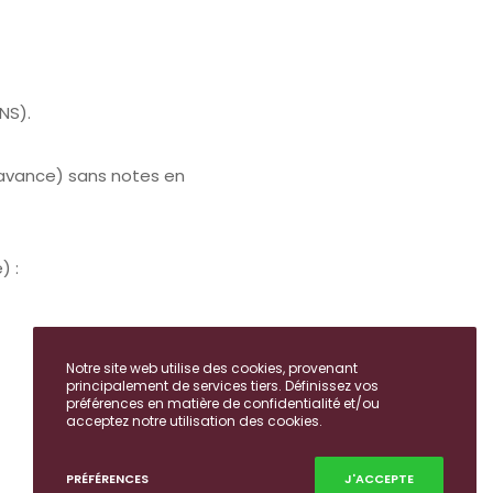
ENS).
l’avance) sans notes en
e) :
Notre site web utilise des cookies, provenant
principalement de services tiers. Définissez vos
préférences en matière de confidentialité et/ou
acceptez notre utilisation des cookies.
PRÉFÉRENCES
J'ACCEPTE