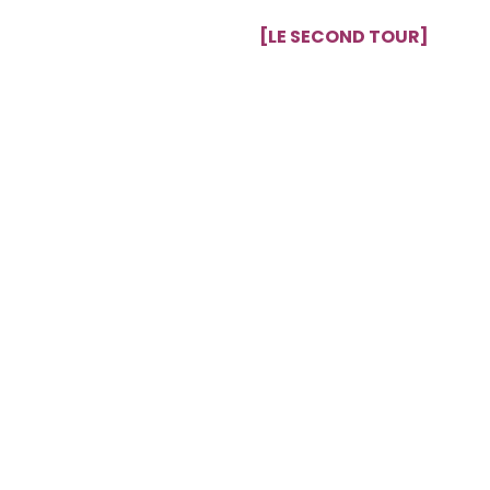
[LE SECOND TOUR]
Pour les candidats sélectio
Un nouveau sujet leur sera 
maximum (chronomètre aut
[INSCRIPTION GRATUITE M
Les
inscriptions
au Prix Cicér
Bonne chance à tous !