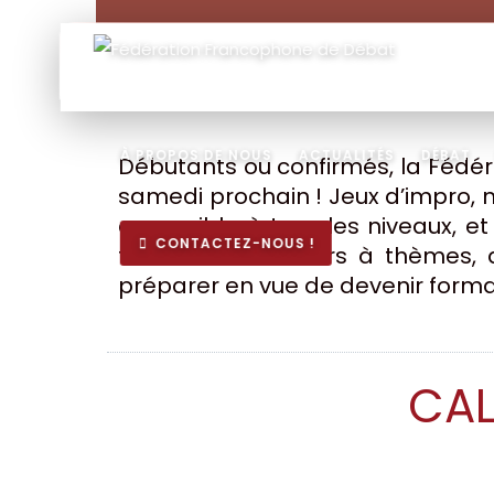
À PROPOS DE NOUS
ACTUALITÉS
DÉBAT
Débutants ou confirmés, la Fédér
samedi prochain ! Jeux d’impro, 
accessible à tous les niveaux, et
CONTACTEZ-NOUS !
travers des ateliers à thèmes,
préparer en vue de devenir forma
CAL