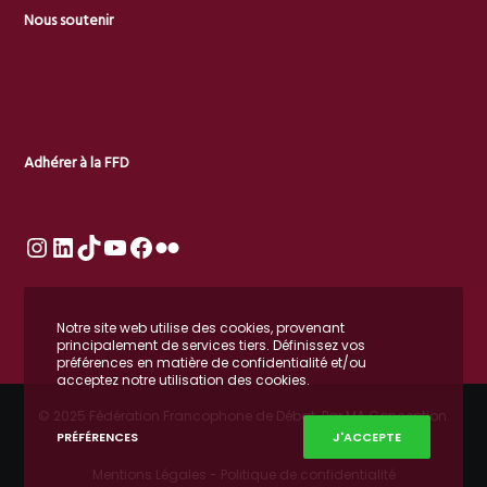
Nous soutenir
Adhérer à la FFD
Notre site web utilise des cookies, provenant
principalement de services tiers. Définissez vos
préférences en matière de confidentialité et/ou
acceptez notre utilisation des cookies.
© 2025 Fédération Francophone de Débat. Par
MA Conception
.
PRÉFÉRENCES
J'ACCEPTE
Mentions Légales
-
Politique de confidentialité